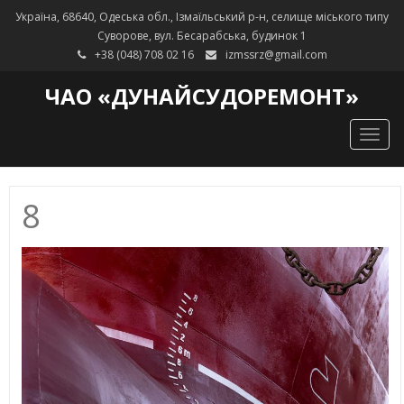
Україна, 68640, Одеська обл., Ізмаїльський р-н, селище міського типу
Суворове, вул. Бесарабська, будинок 1
+38 (048) 708 02 16
izmssrz@gmail.com
ЧАО «ДУНАЙСУДОРЕМОНТ»
Togg
navig
8