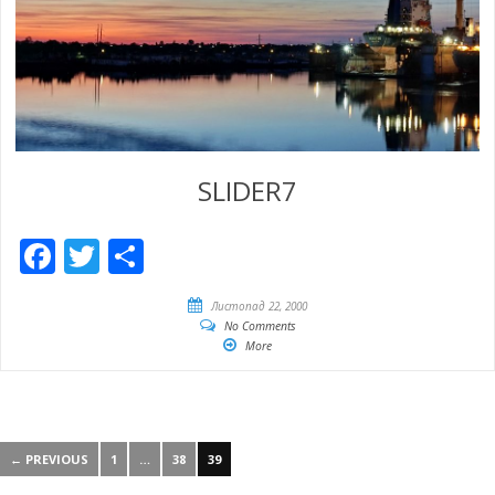
SLIDER7
Facebook
Twitter
Share
Листопад 22, 2000
No Comments
More
← PREVIOUS
1
…
38
39