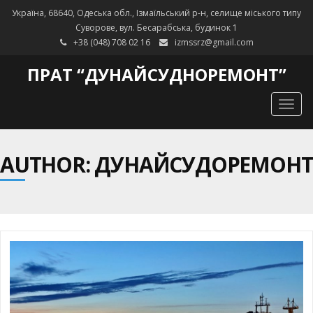
Україна, 68640, Одеська обл., Ізмаїльський р-н, селище міського типу
Суворове, вул. Бесарабська, будинок 1
+38 (048) 708 02 16
izmssrz@gmail.com
ПРАТ “ДУНАЙСУДНОРЕМОНТ”
Togg
navig
AUTHOR:
ДУНАЙСУДОРЕМОНТ