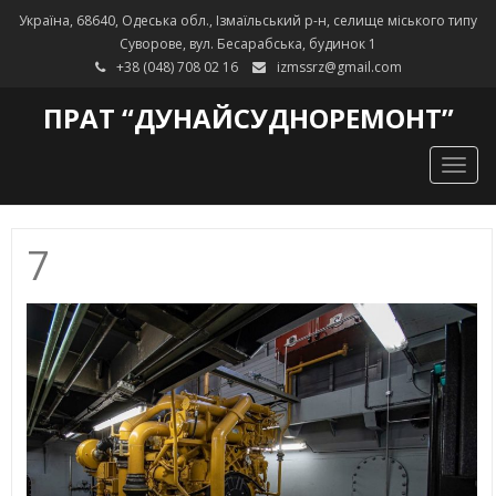
Україна, 68640, Одеська обл., Ізмаїльський р-н, селище міського типу
Суворове, вул. Бесарабська, будинок 1
+38 (048) 708 02 16
izmssrz@gmail.com
ПРАТ “ДУНАЙСУДНОРЕМОНТ”
Togg
navig
7