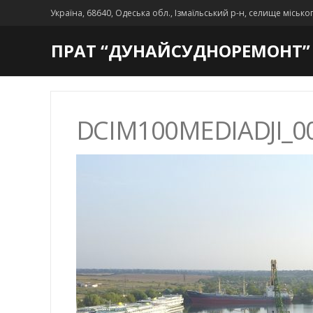
Україна, 68640, Одеська обл., Ізмаїльський р-н, селище місько
ПРАТ “ДУНАЙСУДНОРЕМОНТ”
DCIM100MEDIADJI_00