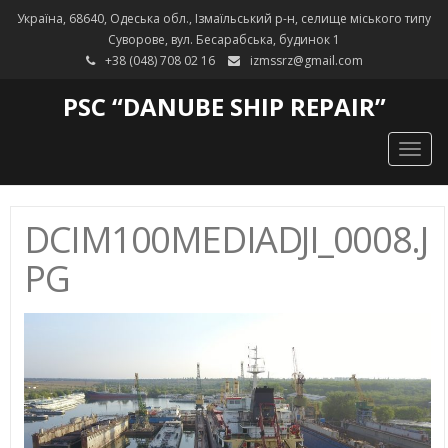
Україна, 68640, Одеська обл., Ізмаїльський р-н, селище міського типу
Суворове, вул. Бесарабська, будинок 1
+38 (048) 708 02 16
izmssrz@gmail.com
PSC “DANUBE SHIP REPAIR”
Togg
navig
DCIM100MEDIADJI_0008.J
PG