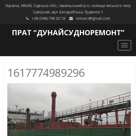
Україна, 68640, Одеська обл., Ізмаїльський р-н, селище міського типу
Суворове, вул. Бесарабська, будинок 1
+38 (048) 708 02 16
izmssrz@gmail.com
ПРАТ “ДУНАЙСУДНОРЕМОНТ”
Togg
navig
1617774989296