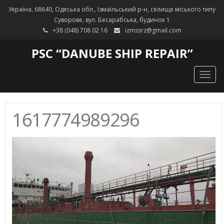
Україна, 68640, Одеська обл., Ізмаїльський р-н, селище міського типу
Суворове, вул. Бесарабська, будинок 1
+38 (048) 708 02 16
izmssrz@gmail.com
PSC “DANUBE SHIP REPAIR”
Togg
navig
1617774989296