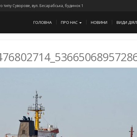
го типу Суворове, вул. Бесарабська, будинок 1
ГОЛОВНА
ПРО НАС
НОВИНИ
ВИДИ ДІЯ
476802714_5366506895728