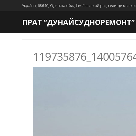
Україна, 68640, Одеська обл., Ізмаїльський р-н, селище місько
ПРАТ “ДУНАЙСУДНОРЕМОНТ”
119735876_1400576