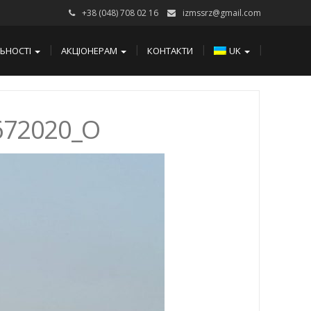
+38 (048) 708 02 16
izmssrz@gmail.com
ЛЬНОСТІ
АКЦІОНЕРАМ
КОНТАКТИ
UK
672020_O