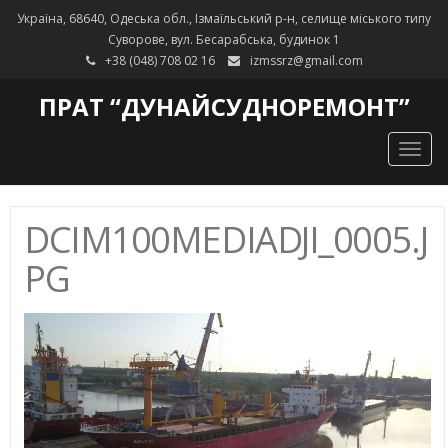
Україна, 68640, Одеська обл., Ізмаїльський р-н, селище міського типу
Суворове, вул. Бесарабська, будинок 1
+38 (048) 708 02 16
izmssrz@gmail.com
ПРАТ “ДУНАЙСУДНОРЕМОНТ”
Togg
navig
DCIM100MEDIADJI_0005.J
PG