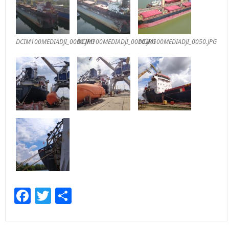
DCIM100MEDIADJI_0009.JPG
DCIM100MEDIADJI_0010.JPG
DCIM100MEDIADJI_0050.JPG
Facebook
Twitter
Отправить