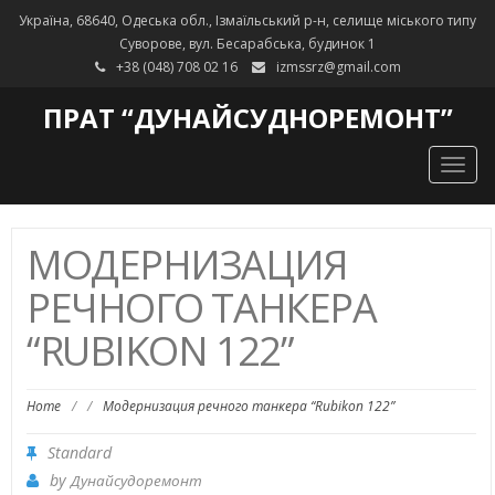
Україна, 68640, Одеська обл., Ізмаїльський р-н, селище міського типу
Суворове, вул. Бесарабська, будинок 1
+38 (048) 708 02 16
izmssrz@gmail.com
ПРАТ “ДУНАЙСУДНОРЕМОНТ”
Togg
navig
МОДЕРНИЗАЦИЯ
РЕЧНОГО ТАНКЕРА
“RUBIKON 122”
Home
/
/
Модернизация речного танкера “Rubikon 122”
Standard
by
Дунайсудоремонт