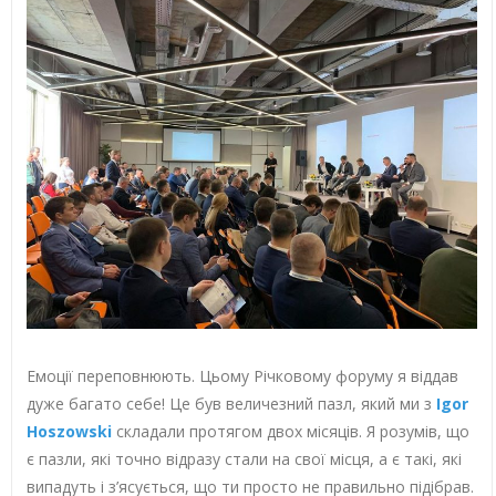
Емоції переповнюють. Цьому Річковому форуму я віддав
дуже багато себе! Це був величезний пазл, який ми з
Igor
Hoszowski
складали протягом двох місяців. Я роз
умів, що
є пазли, які точно відразу стали на свої місця, а є такі, які
випадуть і з’ясується, що ти просто не правильно підібрав.