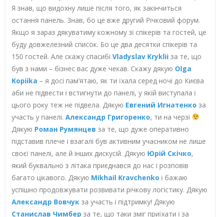
Я знав, що видохну лише після того, як закінчиться
остання панель. Знав, бо це вже другий Річковий форум.
Якщо я зараз дякуватиму кожному зі спікерів та гостей, це
буду довжелезний список. Бо це два десятки спікерів та
150 гостей. Але скажу спасибі
Vladyslav Kryklii
за те, що
був з нами – бізнес вас дуже чекав. Скажу дякую
Olga
Kopiika
– я досі пам’ятаю, як ти їхала серед ночі до Києва
аби не підвести і встигнути до панелі, у якій виступала і
цього року теж не підвела. Дякую
Евгений Игнатенко
за
участь у панелі.
Александр Григоренко
, ти на черзі
Дякую
Роман Румянцев
за те, що дуже оперативно
підставив плече і взагалі був активним учасником не лише
своєї панелі, але й інших дискусій. Дякую
Юрій Скічко
,
який буквально з літака приєднався до нас і розповів
багато цікавого. Дякую
Mikhail Kravchenko
і бажаю
успішно продовжувати розвивати річкову логістику. Дякую
Александр Вовчук
за участь і підтримку! Дякую
Станислав Чимбер
за те, що таки зміг приїхати і за