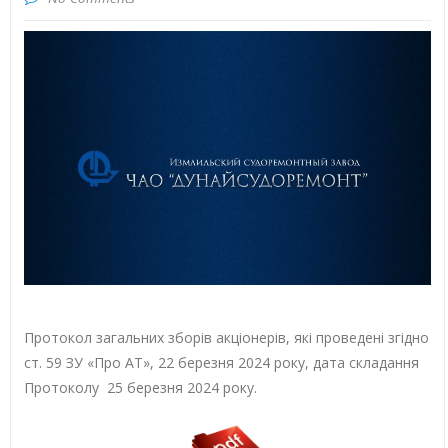
Протокол загальних зборів акціонерів, які проведені згідно
ст. 59 ЗУ «Про АТ», 22 березня 2024 року, дата складання
Протоколу 25 березня 2024 року.