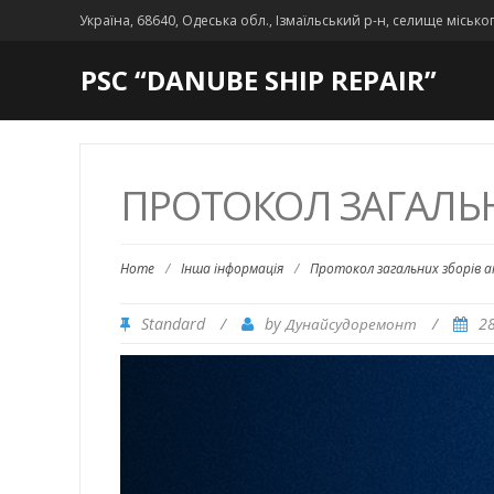
Україна, 68640, Одеська обл., Ізмаїльський р-н, селище місько
PSC “DANUBE SHIP REPAIR”
ПРОТОКОЛ ЗАГАЛЬН
Home
/
Інша інформація
/
Протокол загальних зборів а
Standard
/
by
/
2
Дунайсудоремонт