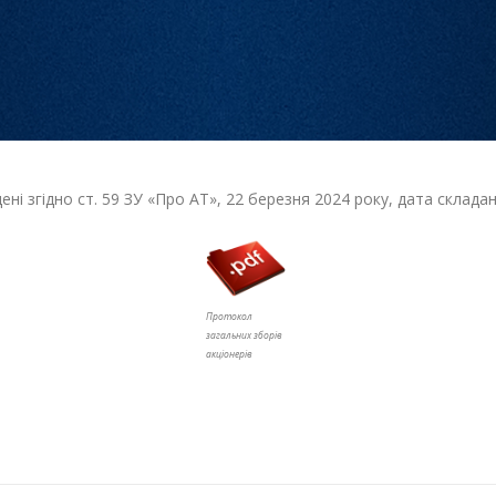
дені згідно ст. 59 ЗУ «Про АТ», 22 березня 2024 року, дата склад
Протокол
загальних зборів
акціонерів