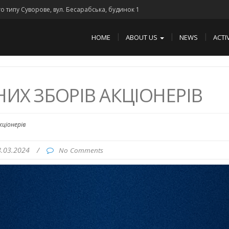
го типу Суворове, вул. Бесарабська, будинок 1
HOME
ABOUT US
NEWS
ACTI
ИХ ЗБОРІВ АКЦІОНЕРІВ
кціонерів
8.03.2024
/
No Comments