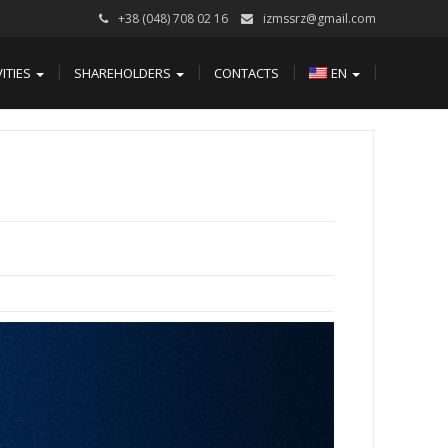
+38 (048) 708 02 16
izmssrz@gmail.com
VITIES
SHAREHOLDERS
CONTACTS
EN