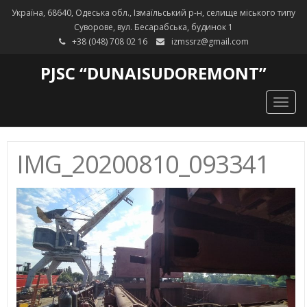
Україна, 68640, Одеська обл., Ізмаїльський р-н, селище міського типу
Суворове, вул. Бесарабська, будинок 1
+38 (048) 708 02 16
izmssrz@gmail.com
PJSC “DUNAISUDOREMONT”
Togg
navig
IMG_20200810_093341