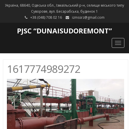
Україна, 68640, Одеська обл., Ізмаїльський р-н, селище міського типу
Суворове, вул. Бесарабська, будинок 1
+38 (048) 708 02 16
izmssrz@gmail.com
PJSC “DUNAISUDOREMONT”
Togg
navig
1617774989272