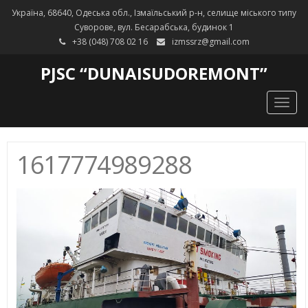
Україна, 68640, Одеська обл., Ізмаїльський р-н, селище міського типу
Суворове, вул. Бесарабська, будинок 1
+38 (048) 708 02 16
izmssrz@gmail.com
PJSC “DUNAISUDOREMONT”
Togg
navig
1617774989288