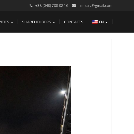
+38 (048) 708 02 16
izmssrz@gmail.com
VITIES
SHAREHOLDERS
CONTACTS
EN